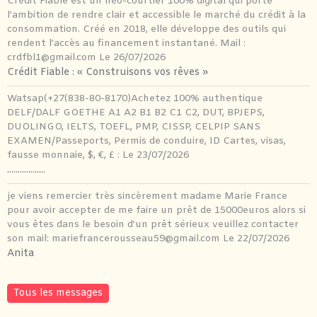
Crédit Fiable est un néo-courtier 100% digital qui porte
l’ambition de rendre clair et accessible le marché du crédit à la
consommation. Créé en 2018, elle développe des outils qui
rendent l’accès au financement instantané. Mail :
crdfbl1@gmail.com
Le 26/07/2026
Crédit Fiable : « Construisons vos rêves »
Watsap(+27(838-80-8170)Achetez 100% authentique
DELF/DALF GOETHE A1 A2 B1 B2 C1 C2, DUT, BPJEPS,
DUOLINGO, IELTS, TOEFL, PMP, CISSP, CELPIP SANS
EXAMEN/Passeports, Permis de conduire, ID Cartes, visas,
fausse monnaie, $, €, £ :
Le 23/07/2026
..................
je viens remercier très sincèrement madame Marie France
pour avoir accepter de me faire un prêt de 15000euros alors si
vous êtes dans le besoin d’un prêt sérieux veuillez contacter
son mail: mariefrancerousseau59@gmail.com
Le 22/07/2026
Anita
Tous les messages