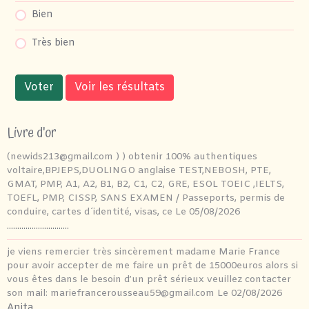
Bien
Très bien
Voter
Voir les résultats
Livre d'or
(newids213@gmail.com ) ) obtenir 100% authentiques
voltaire,BPJEPS,DUOLINGO anglaise TEST,NEBOSH, PTE,
GMAT, PMP, A1, A2, B1, B2, C1, C2, GRE, ESOL TOEIC ,IELTS,
TOEFL, PMP, CISSP, SANS EXAMEN / Passeports, permis de
conduire, cartes d´identité, visas, ce
Le 05/08/2026
..............................
je viens remercier très sincèrement madame Marie France
pour avoir accepter de me faire un prêt de 15000euros alors si
vous êtes dans le besoin d’un prêt sérieux veuillez contacter
son mail: mariefrancerousseau59@gmail.com
Le 02/08/2026
Anita