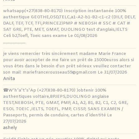
whatsapp(+27(838-80-8170) Inscription instantanée 100%
authentique GEOTHE,OSD,TELC,a1-A2-b1-B2-c1-c2 (DILF, DELF,
DALF, TEF, TCF, TFI,PRINCE2)PMP # NEBOSH # SSC # CAT #
SAT GRE, PTE, MET, GMAT, DUOLINGO test d'anglais,IELTS
Celi b2,Toefl, Toeic sans exame
Le 01/08/2026
........................
je viens remercier très sincèrement madame Marie France
pour avoir accepter de me faire un prêt de 15000euros alors si
vous êtes dans le besoin d’un prêt sérieux veuillez contacter
son mail: mariefrancerousseau59@gmail.com
Le 31/07/2026
Anita
☎W*h*a*t*s*Ap (+27(838-80-8170) )obtenir 100%
authentiques voltaire,BPJEPS,DUOLINGO anglaise
TEST,NEBOSH, PTE, GMAT, PMP, A1, A2, B1, B2, C1, C2, GRE,
ESOL TOEIC ,IELTS, TOEFL, PMP, CISSP, SANS EXAMEN /
Passeports, permis de conduire, cartes d´identité
Le
27/07/2026
ashely