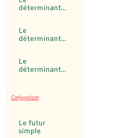
Le
déterminant
possessif
Le
déterminant
interrogatif et
exclamatif
Le
déterminant
partitif
Conjugaison
Le futur
simple