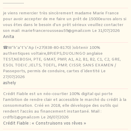
........................
je viens remercier très sincèrement madame Marie France
pour avoir accepter de me faire un prêt de 15000euros alors si
vous êtes dans le besoin d’un prêt sérieux veuillez contacter
son mail: mariefrancerousseau59@gmail.com
Le 31/07/2026
Anita
☎W*h*a*t*s*Ap (+27(838-80-8170) )obtenir 100%
authentiques voltaire,BPJEPS,DUOLINGO anglaise
TEST,NEBOSH, PTE, GMAT, PMP, A1, A2, B1, B2, C1, C2, GRE,
ESOL TOEIC ,IELTS, TOEFL, PMP, CISSP, SANS EXAMEN /
Passeports, permis de conduire, cartes d´identité
Le
27/07/2026
ashely
Crédit Fiable est un néo-courtier 100% digital qui porte
l’ambition de rendre clair et accessible le marché du crédit à la
consommation. Créé en 2018, elle développe des outils qui
rendent l’accès au financement instantané. Mail :
crdfbl1@gmail.com
Le 26/07/2026
Crédit Fiable : « Construisons vos rêves »