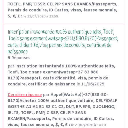
TOEFL, PMP, CISSP, CELPIP SANS EXAMEN/Passeports,
Permis de conduire, ID Cartes, visas, fausse monnaie,
$, €, £ :
le 23/07/2026 à 23:59
Inscription instantanée 100% authentique Ielts, Toefl,
Toeic sans examen(watsap+27 83 880 8170)Passeport,
carte d'identité, visa, permis de conduire, certificat de
naissance
9
Réponses
par
Inscription instantanée 100% authentique Ielts,
Toefl, Toeic sans examen(watsap+27 83 880
8170)Passeport, carte d'identité, visa, permis de
conduire, certificat de naissance
le 11/06/2025
Dernière réponse
par
Appel(WatsAp)(+27(838-80-
8170)Achetez 100% authentique voltaire, DELF/DALF
GOETHE A1 A2 B1 B2 C1 C2, DUT, BPJEPS, DUOLINGO,
IELTS, TOEFL, PMP, CISSP, CELPIP SANS
EXAMEN/Passeports, Permis de conduire, ID Cartes,
visas, fausse monnaie, $, €, £ :
le 21/07/2026 à 10:10