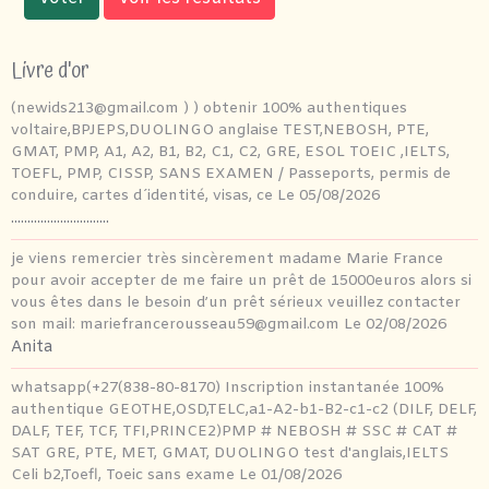
Livre d'or
(newids213@gmail.com ) ) obtenir 100% authentiques
voltaire,BPJEPS,DUOLINGO anglaise TEST,NEBOSH, PTE,
GMAT, PMP, A1, A2, B1, B2, C1, C2, GRE, ESOL TOEIC ,IELTS,
TOEFL, PMP, CISSP, SANS EXAMEN / Passeports, permis de
conduire, cartes d´identité, visas, ce
Le 05/08/2026
..............................
je viens remercier très sincèrement madame Marie France
pour avoir accepter de me faire un prêt de 15000euros alors si
vous êtes dans le besoin d’un prêt sérieux veuillez contacter
son mail: mariefrancerousseau59@gmail.com
Le 02/08/2026
Anita
whatsapp(+27(838-80-8170) Inscription instantanée 100%
authentique GEOTHE,OSD,TELC,a1-A2-b1-B2-c1-c2 (DILF, DELF,
DALF, TEF, TCF, TFI,PRINCE2)PMP # NEBOSH # SSC # CAT #
SAT GRE, PTE, MET, GMAT, DUOLINGO test d'anglais,IELTS
Celi b2,Toefl, Toeic sans exame
Le 01/08/2026