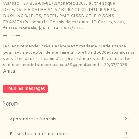
Watsap(+27(838-80-8170)Achetez 100% authentique
DELF/DALF GOETHE A1 A2 B1 B2 C1 C2, DUT, BPJEPS,
DUOLINGO, IELTS, TOEFL, PMP, CISSP, CELPIP SANS
EXAMEN/Passeports, Permis de conduire, ID Cartes, visas,
fausse monnaie, $, €, £ :
Le 23/07/2026
..................
je viens remercier très sincèrement madame Marie France
pour avoir accepter de me faire un prêt de 15000euros alors si
vous êtes dans le besoin d’un prêt sérieux veuillez contacter
son mail: mariefrancerousseau59@gmail.com
Le 22/07/2026
Anita
Tous les messages
Forum
2
Apprendre le français
9
Présentation des membres