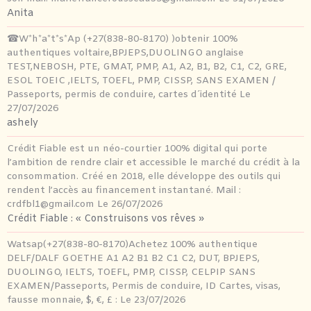
Anita
☎W*h*a*t*s*Ap (+27(838-80-8170) )obtenir 100%
authentiques voltaire,BPJEPS,DUOLINGO anglaise
TEST,NEBOSH, PTE, GMAT, PMP, A1, A2, B1, B2, C1, C2, GRE,
ESOL TOEIC ,IELTS, TOEFL, PMP, CISSP, SANS EXAMEN /
Passeports, permis de conduire, cartes d´identité
Le
27/07/2026
ashely
Crédit Fiable est un néo-courtier 100% digital qui porte
l’ambition de rendre clair et accessible le marché du crédit à la
consommation. Créé en 2018, elle développe des outils qui
rendent l’accès au financement instantané. Mail :
crdfbl1@gmail.com
Le 26/07/2026
Crédit Fiable : « Construisons vos rêves »
Watsap(+27(838-80-8170)Achetez 100% authentique
DELF/DALF GOETHE A1 A2 B1 B2 C1 C2, DUT, BPJEPS,
DUOLINGO, IELTS, TOEFL, PMP, CISSP, CELPIP SANS
EXAMEN/Passeports, Permis de conduire, ID Cartes, visas,
fausse monnaie, $, €, £ :
Le 23/07/2026