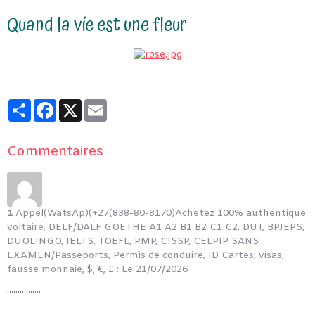
Quand la vie est une fleur
Partager
Facebook
X
Email
Commentaires
1
Appel(WatsAp)(+27(838-80-8170)Achetez 100% authentique
voltaire, DELF/DALF GOETHE A1 A2 B1 B2 C1 C2, DUT, BPJEPS,
DUOLINGO, IELTS, TOEFL, PMP, CISSP, CELPIP SANS
EXAMEN/Passeports, Permis de conduire, ID Cartes, visas,
fausse monnaie, $, €, £ :
Le 21/07/2026
................