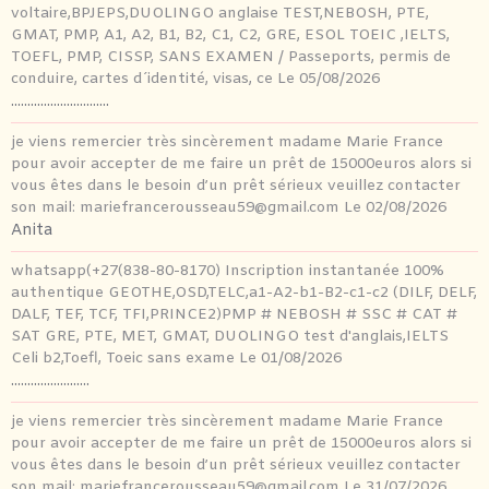
voltaire,BPJEPS,DUOLINGO anglaise TEST,NEBOSH, PTE,
GMAT, PMP, A1, A2, B1, B2, C1, C2, GRE, ESOL TOEIC ,IELTS,
TOEFL, PMP, CISSP, SANS EXAMEN / Passeports, permis de
conduire, cartes d´identité, visas, ce
Le 05/08/2026
..............................
je viens remercier très sincèrement madame Marie France
pour avoir accepter de me faire un prêt de 15000euros alors si
vous êtes dans le besoin d’un prêt sérieux veuillez contacter
son mail: mariefrancerousseau59@gmail.com
Le 02/08/2026
Anita
whatsapp(+27(838-80-8170) Inscription instantanée 100%
authentique GEOTHE,OSD,TELC,a1-A2-b1-B2-c1-c2 (DILF, DELF,
DALF, TEF, TCF, TFI,PRINCE2)PMP # NEBOSH # SSC # CAT #
SAT GRE, PTE, MET, GMAT, DUOLINGO test d'anglais,IELTS
Celi b2,Toefl, Toeic sans exame
Le 01/08/2026
........................
je viens remercier très sincèrement madame Marie France
pour avoir accepter de me faire un prêt de 15000euros alors si
vous êtes dans le besoin d’un prêt sérieux veuillez contacter
son mail: mariefrancerousseau59@gmail.com
Le 31/07/2026