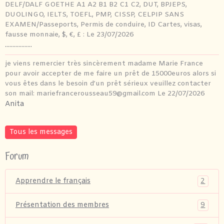
DELF/DALF GOETHE A1 A2 B1 B2 C1 C2, DUT, BPJEPS,
DUOLINGO, IELTS, TOEFL, PMP, CISSP, CELPIP SANS
EXAMEN/Passeports, Permis de conduire, ID Cartes, visas,
fausse monnaie, $, €, £ :
Le 23/07/2026
..................
je viens remercier très sincèrement madame Marie France
pour avoir accepter de me faire un prêt de 15000euros alors si
vous êtes dans le besoin d’un prêt sérieux veuillez contacter
son mail: mariefrancerousseau59@gmail.com
Le 22/07/2026
Anita
Tous les messages
Forum
2
Apprendre le français
9
Présentation des membres