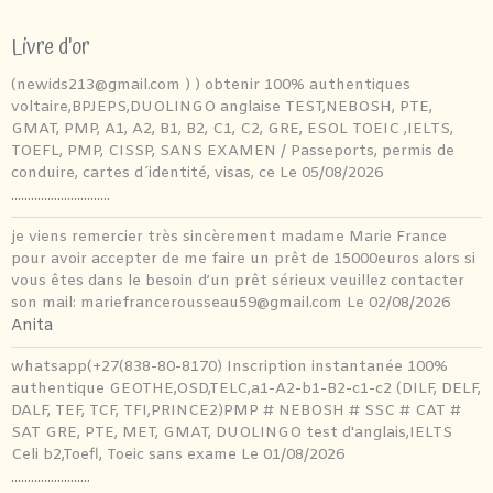
Livre d'or
(newids213@gmail.com ) ) obtenir 100% authentiques
voltaire,BPJEPS,DUOLINGO anglaise TEST,NEBOSH, PTE,
GMAT, PMP, A1, A2, B1, B2, C1, C2, GRE, ESOL TOEIC ,IELTS,
TOEFL, PMP, CISSP, SANS EXAMEN / Passeports, permis de
conduire, cartes d´identité, visas, ce
Le 05/08/2026
..............................
je viens remercier très sincèrement madame Marie France
pour avoir accepter de me faire un prêt de 15000euros alors si
vous êtes dans le besoin d’un prêt sérieux veuillez contacter
son mail: mariefrancerousseau59@gmail.com
Le 02/08/2026
Anita
whatsapp(+27(838-80-8170) Inscription instantanée 100%
authentique GEOTHE,OSD,TELC,a1-A2-b1-B2-c1-c2 (DILF, DELF,
DALF, TEF, TCF, TFI,PRINCE2)PMP # NEBOSH # SSC # CAT #
SAT GRE, PTE, MET, GMAT, DUOLINGO test d'anglais,IELTS
Celi b2,Toefl, Toeic sans exame
Le 01/08/2026
........................