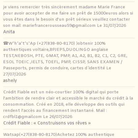
je viens remercier très sincèrement madame Marie France
pour avoir accepter de me faire un prêt de 15000euros alors si
vous êtes dans le besoin d’un prêt sérieux veuillez contacter
son mail: mariefrancerousseau59@gmail.com
Le 31/07/2026
Anita
☎W*h*a*t*s*Ap (+27(838-80-8170) )obtenir 100%
authentiques voltaire,BPJEPS,DUOLINGO anglaise
TEST,NEBOSH, PTE, GMAT, PMP, A1, A2, B1, B2, C1, C2, GRE,
ESOL TOEIC ,IELTS, TOEFL, PMP, CISSP, SANS EXAMEN /
Passeports, permis de conduire, cartes d´identité
Le
27/07/2026
ashely
Crédit Fiable est un néo-courtier 100% digital qui porte
l’ambition de rendre clair et accessible le marché du crédit à la
consommation. Créé en 2018, elle développe des outils qui
rendent l’accès au financement instantané. Mail :
crdfbl1@gmail.com
Le 26/07/2026
Crédit Fiable : « Construisons vos rêves »
Watsap(+27(838-80-8170)Achetez 100% authentique